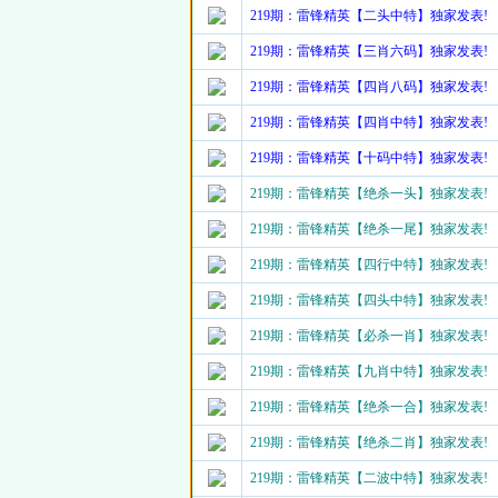
219期：雷锋精英【二头中特】独家发表!
219期：雷锋精英【三肖六码】独家发表!
219期：雷锋精英【四肖八码】独家发表!
219期：雷锋精英【四肖中特】独家发表!
219期：雷锋精英【十码中特】独家发表!
219期：雷锋精英【绝杀一头】独家发表!
219期：雷锋精英【绝杀一尾】独家发表!
219期：雷锋精英【四行中特】独家发表!
219期：雷锋精英【四头中特】独家发表!
219期：雷锋精英【必杀一肖】独家发表!
219期：雷锋精英【九肖中特】独家发表!
219期：雷锋精英【绝杀一合】独家发表!
219期：雷锋精英【绝杀二肖】独家发表!
219期：雷锋精英【二波中特】独家发表!