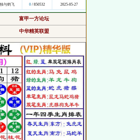
独与鹤飞
0
/ 850532
2025-05-27
富甲一方论坛
中华精英联盟