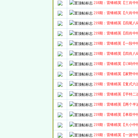
218期：雷锋精英【三肖中
219期：雷锋精英【六肖中
219期：雷锋精英【四尾八
219期：雷锋精英【四肖中
219期：雷锋精英【一段中
219期：雷锋精英【四肖八
219期：雷锋精英【13码中
219期：雷锋精英【家野中
219期：雷锋精英【复式六
219期：雷锋精英【平特二
219期：雷锋精英【两个半
219期：雷锋精英【单双中
219期：雷锋精英【大小中
219期：雷锋精英【一波中