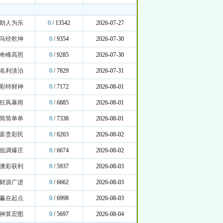
助人为乐
0
/ 13542
2026-07-27
马经乾坤
0
/ 9354
2026-07-30
奇峰高照
0
/ 9285
2026-07-30
名利淡泊
0
/ 7829
2026-07-31
彩特财神
0
/ 7172
2026-08-01
狂风暴雨
0
/ 6885
2026-08-01
简简单单
0
/ 7338
2026-08-01
富贵彩民
0
/ 6203
2026-08-02
低调爆庄
0
/ 6674
2026-08-02
澳彩获利
0
/ 5937
2026-08-03
财源广进
0
/ 6662
2026-08-03
赢在起点
0
/ 6998
2026-08-03
神算宏图
0
/ 5697
2026-08-04