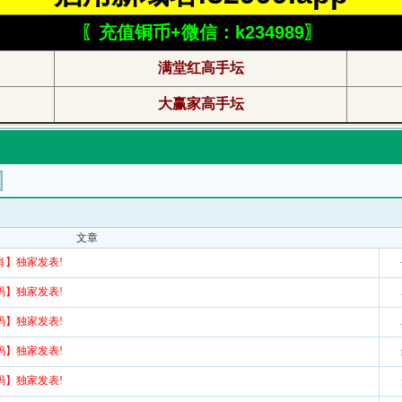
〖充值铜币+微信：k234989〗
满堂红高手坛
大赢家高手坛
文章
肖】独家发表!
码】独家发表!
码】独家发表!
码】独家发表!
码】独家发表!