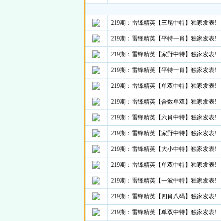
219期：雷锋精英【三尾中特】独家发表!
219期：雷锋精英【平特一肖】独家发表!
219期：雷锋精英【家野中特】独家发表!
219期：雷锋精英【平特一肖】独家发表!
219期：雷锋精英【单双中特】独家发表!
219期：雷锋精英【合数单双】独家发表!
219期：雷锋精英【六肖中特】独家发表!
219期：雷锋精英【家野中特】独家发表!
219期：雷锋精英【大小中特】独家发表!
219期：雷锋精英【单双中特】独家发表!
219期：雷锋精英【一波中特】独家发表!
219期：雷锋精英【四肖八码】独家发表!
219期：雷锋精英【单双中特】独家发表!