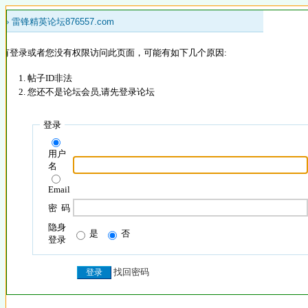
 »
雷锋精英论坛876557.com
没有登录或者您没有权限访问此页面，可能有如下几个原因:
帖子ID非法
您还不是论坛会员,请先登录论坛
登录
用户
名
Email
密 码
隐身
是
否
登录
找回密码