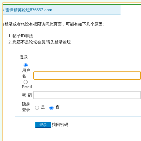
 »
雷锋精英论坛876557.com
没有登录或者您没有权限访问此页面，可能有如下几个原因:
帖子ID非法
您还不是论坛会员,请先登录论坛
登录
用户
名
Email
密 码
隐身
是
否
登录
找回密码