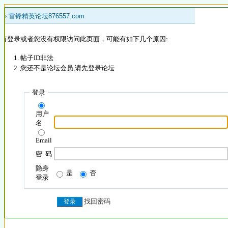
 »
雷锋精英论坛876557.com
没有登录或者您没有权限访问此页面，可能有如下几个原因:
帖子ID非法
您还不是论坛会员,请先登录论坛
登录
用户
名
Email
密 码
隐身
是
否
登录
找回密码