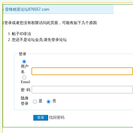
 »
雷锋精英论坛876557.com
没有登录或者您没有权限访问此页面，可能有如下几个原因:
帖子ID非法
您还不是论坛会员,请先登录论坛
登录
用户
名
Email
密 码
隐身
是
否
登录
找回密码