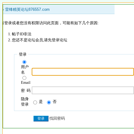
 »
雷锋精英论坛876557.com
没有登录或者您没有权限访问此页面，可能有如下几个原因:
帖子ID非法
您还不是论坛会员,请先登录论坛
登录
用户
名
Email
密 码
隐身
是
否
登录
找回密码