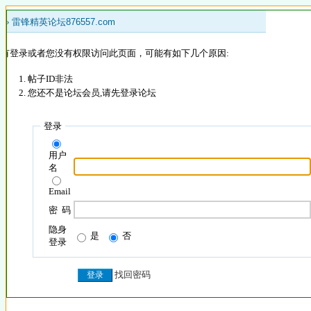
 »
雷锋精英论坛876557.com
没有登录或者您没有权限访问此页面，可能有如下几个原因:
帖子ID非法
您还不是论坛会员,请先登录论坛
登录
用户
名
Email
密 码
隐身
是
否
登录
找回密码