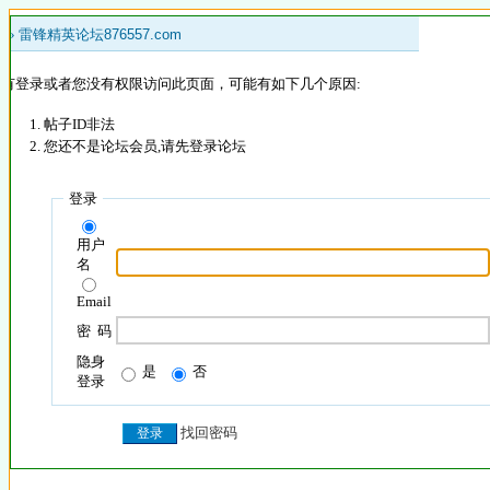
 »
雷锋精英论坛876557.com
没有登录或者您没有权限访问此页面，可能有如下几个原因:
帖子ID非法
您还不是论坛会员,请先登录论坛
登录
用户
名
Email
密 码
隐身
是
否
登录
找回密码